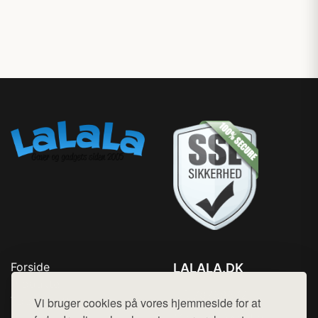
Forside
LALALA.DK
Produkter
Tlf. 78768672
Top Rabatter
Vi bruger cookies på vores hjemmeside for at
Mail:
hej@want.dk