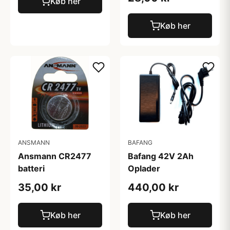
Køb her
Køb her
ANSMANN
BAFANG
Ansmann CR2477
Bafang 42V 2Ah
batteri
Oplader
35,00 kr
440,00 kr
Køb her
Køb her