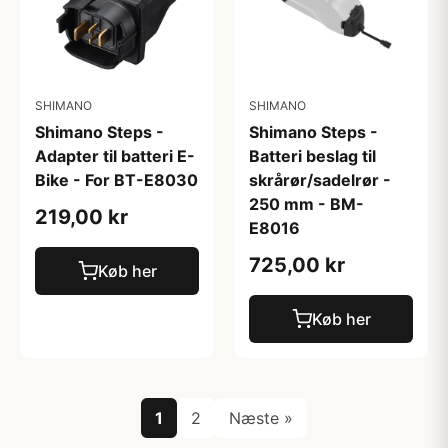
SHIMANO
SHIMANO
Shimano Steps -
Shimano Steps -
Adapter til batteri E-
Batteri beslag til
Bike - For BT-E8030
skrårør/sadelrør -
250 mm - BM-
219,00 kr
E8016
725,00 kr
Køb her
Køb her
1
2
Næste »