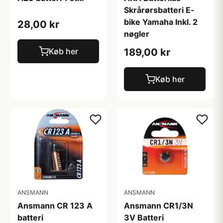
Skrårørsbatteri E-
bike Yamaha Inkl. 2
28,00 kr
nøgler
Køb her
189,00 kr
Køb her
ANSMANN
ANSMANN
Ansmann CR 123 A
Ansmann CR1/3N
batteri
3V Batteri