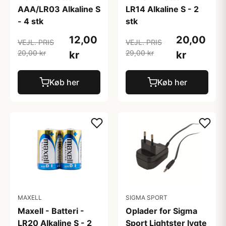
AAA/LR03 Alkaline S
LR14 Alkaline S - 2
- 4 stk
stk
12,00
20,00
VEJL. PRIS
VEJL. PRIS
20,00 kr
29,00 kr
kr
kr
Køb her
Køb her
MAXELL
SIGMA SPORT
Maxell - Batteri -
Oplader for Sigma
LR20 Alkaline S - 2
Sport Lightster lygte