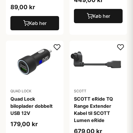
449,00 kr
89,00 kr
Køb her
Køb her
QUAD LOCK
SCOTT
Quad Lock
SCOTT eRide TQ
biloplader dobbelt
Range Extender
USB 12V
Kabel til SCOTT
Lumen eRide
179,00 kr
679,00 kr