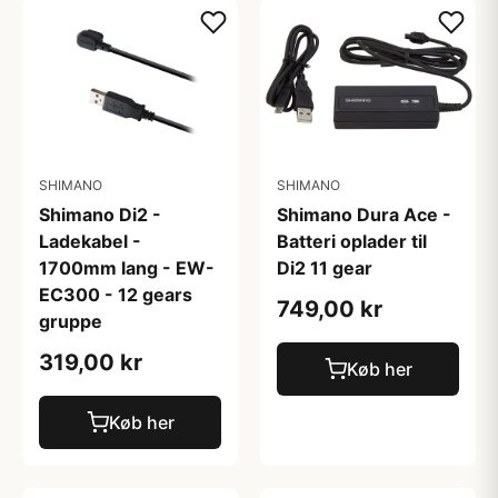
SHIMANO
SHIMANO
Shimano Di2 -
Shimano Dura Ace -
Ladekabel -
Batteri oplader til
1700mm lang - EW-
Di2 11 gear
EC300 - 12 gears
749,00 kr
gruppe
319,00 kr
Køb her
Køb her