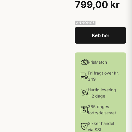
799,00 kr
Køb her
PrisMatch
Fri fragt over kr.
349
Hurtig levering
1-2 dage
365 dages
fortrydelsesret
Sikker handel
via SSL