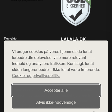
Forside
LALALA.DK
Produkter
Tlf. 78768672
Top Rabatter
Vi bruger cookies på vores hjemmeside for at
Mail:
hej@want.dk
Blog
forbedre din oplevelse, vise mere relevant
Kontakt
indhold og analysere trafikken. Kort sagt: for at
Cookie- og privatlivspolitik
siden fungerer bedre – ikke for at være irriterende.
Cookie- og privatlivspolitik.
Denne side er en del af want.dk, der udgiver en række
Accepter alle
hjemmesider med præsentation af forskellige produkter fra
diverse webshops. Der sælges ikke varer fra denne side - vi
Afvis ikke‑nødvendige
henviser til de shops, som sælger varen. Vi har heller ikke
varerne på lager.