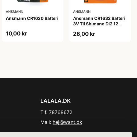
ANSMANN
ANSMANN
Ansmann CR1620 Batteri
Ansmann CR1632 Batteri
3V Til Shimano Di2 12
speed.
10,00 kr
28,00 kr
LALALA.DK
Tlf. 78768672
Mail:
hej@want.dk
Cookie- og privatlivspolitik