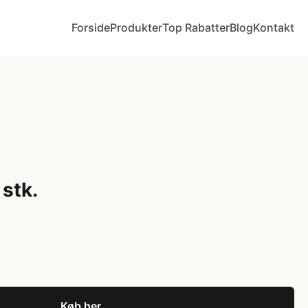
Forside
Produkter
Top Rabatter
Blog
Kontakt
 stk.
Køb her