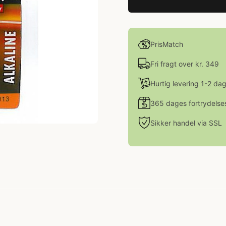
PrisMatch
Fri fragt over kr. 349
Hurtig levering 1-2 da
365 dages fortrydelse
Sikker handel via SSL