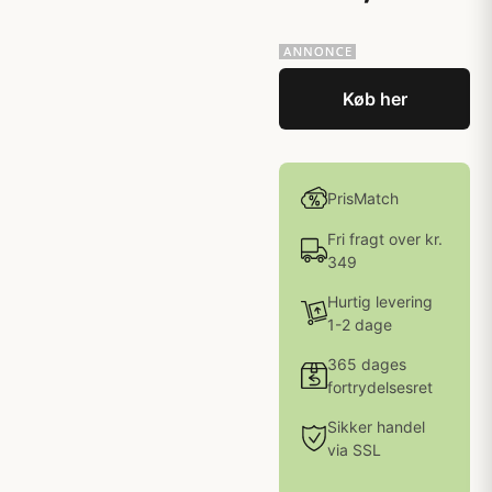
Køb her
PrisMatch
Fri fragt over kr.
349
Hurtig levering
1-2 dage
365 dages
fortrydelsesret
Sikker handel
via SSL