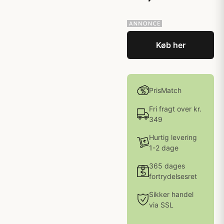
Køb her
PrisMatch
Fri fragt over kr.
349
Hurtig levering
1-2 dage
365 dages
fortrydelsesret
Sikker handel
via SSL