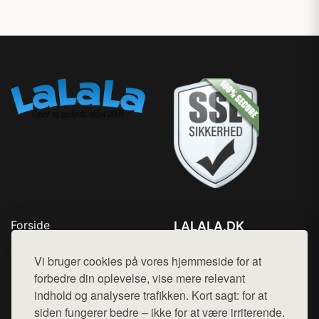
Forside
LALALA.DK
Produkter
Tlf. 78768672
Top Rabatter
Vi bruger cookies på vores hjemmeside for at
Mail:
hej@want.dk
Blog
forbedre din oplevelse, vise mere relevant
Kontakt
indhold og analysere trafikken. Kort sagt: for at
Cookie- og privatlivspolitik
siden fungerer bedre – ikke for at være irriterende.