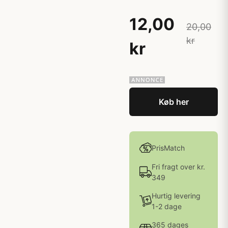
12,00
20,00
kr
kr
Køb her
PrisMatch
Fri fragt over kr.
349
Hurtig levering
1-2 dage
365 dages