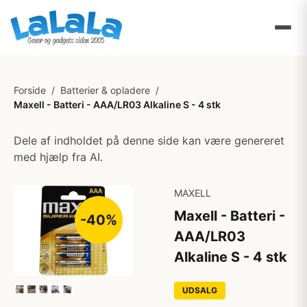
Forside
/
Batterier & opladere
/
Maxell - Batteri - AAA/LR03 Alkaline S - 4 stk
Dele af indholdet på denne side kan være genereret
med hjælp fra AI.
MAXELL
Maxell - Batteri -
-40%
AAA/LR03
Alkaline S - 4 stk
UDSALG