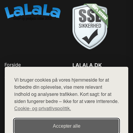
Forside
LALALA.DK
Produkter
Tlf. 78768672
Top Rabatter
Vi bruger cookies på vores hjemmeside for at
Mail:
hej@want.dk
Blog
forbedre din oplevelse, vise mere relevant
Kontakt
indhold og analysere trafikken. Kort sagt: for at
Cookie- og privatlivspolitik
siden fungerer bedre – ikke for at være irriterende.
Cookie- og privatlivspolitik.
Denne side er en del af want.dk, der udgiver en række
Accepter alle
hjemmesider med præsentation af forskellige produkter fra