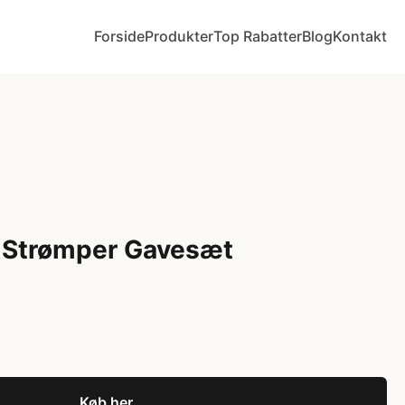
Forside
Produkter
Top Rabatter
Blog
Kontakt
 Strømper Gavesæt
Køb her