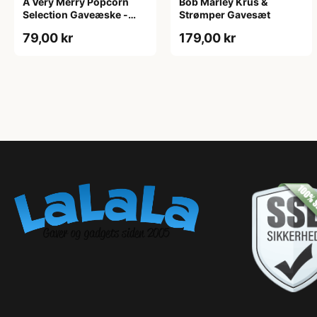
A Very Merry Popcorn
Bob Marley Krus &
Selection Gaveæske -
Strømper Gavesæt
Joe & Seph’s
79,00 kr
179,00 kr