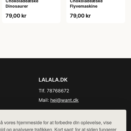
Chokoladeæske
Chokoladeæske
Dinosaurer
Flyvemaskine
79,00 kr
79,00 kr
LALALA.DK
Tlf. 78768672
Mail:
hej@want.dk
Cookie- og privatlivspolitik
å vores hjemmeside for at forbedre din oplevelse, vise
ld og analysere trafikken. Kort sagt: for at siden fungerer