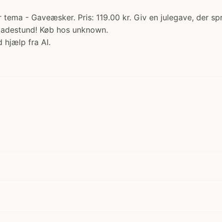
ema - Gaveæsker. Pris: 119.00 kr. Giv en julegave, der spre
e badestund! Køb hos unknown.
 hjælp fra AI.