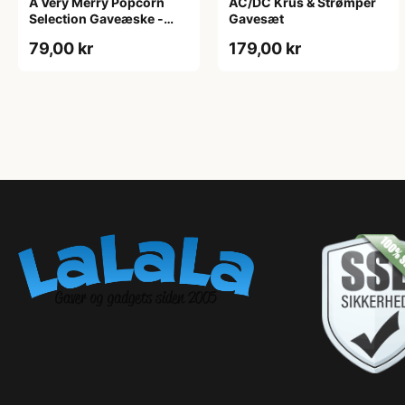
A Very Merry Popcorn
AC/DC Krus & Strømper
Selection Gaveæske -
Gavesæt
Joe & Seph’s
79,00 kr
179,00 kr