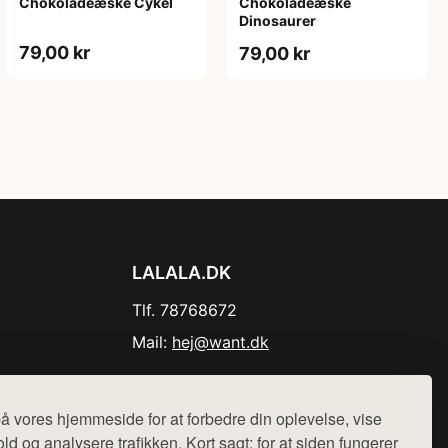
Chokoladeæske Cykel
Chokoladeæske
Dinosaurer
79,00 kr
79,00 kr
LALALA.DK
Tlf. 78768672
Mail:
hej@want.dk
Cookie- og privatlivspolitik
å vores hjemmeside for at forbedre din oplevelse, vise
ld og analysere trafikken. Kort sagt: for at siden fungerer