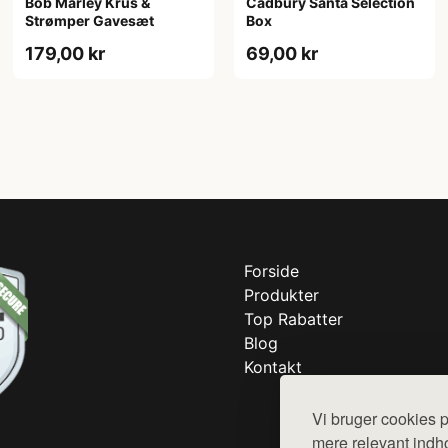
Bob Marley Krus &
Cadbury Santa Selection
Strømper Gavesæt
Box
179,00 kr
69,00 kr
Forside
Produkter
Top Rabatter
Blog
Kontakt
Vi bruger cookies p
mere relevant indho