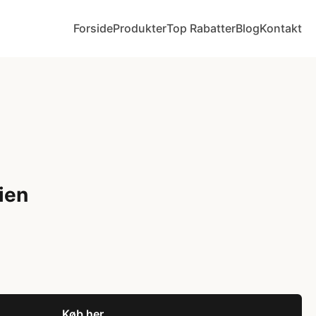
Forside
Produkter
Top Rabatter
Blog
Kontakt
ien
Køb her