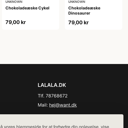
UNKNOWN
UNKNOWN
Chokoladeæske Cykel
Chokoladeæske
Dinosaurer
79,00 kr
79,00 kr
LALALA.DK
Tlf. 78768672
Mail:
hej@want.dk
Cookie- og privatlivspolitik
å vores hjemmeside for at forbedre din oplevelse, vise