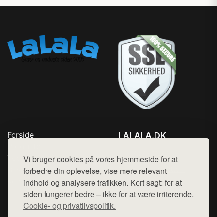
Forside
LALALA.DK
Produkter
Tlf. 78768672
Top Rabatter
Vi bruger cookies på vores hjemmeside for at
Mail:
hej@want.dk
Blog
forbedre din oplevelse, vise mere relevant
Kontakt
indhold og analysere trafikken. Kort sagt: for at
Cookie- og privatlivspolitik
siden fungerer bedre – ikke for at være irriterende.
Cookie- og privatlivspolitik.