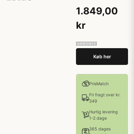
1.849,00
kr
Køb her
PrisMatch
Fri fragt over kr.
349
Hurtig levering
1-2 dage
365 dages