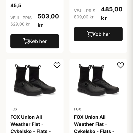
45,5
485,00
VEJL. PRIS
503,00
809,00 kr
kr
VEJL. PRIS
629,00 kr
kr
Køb her
Køb her
FOX
FOX
FOX Union All
FOX Union All
Weather Flat -
Weather Flat -
Cykelsko - Flats -
Cykelsko - Flats -