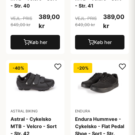
- Str. 40
- Str. 41
389,00
389,00
VEJL. PRIS
VEJL. PRIS
649,00 kr
649,00 kr
kr
kr
Køb her
Køb her
-40%
-20%
ASTRAL BIKING
ENDURA
Astral - Cykelsko
Endura Hummvee -
MTB - Velcro - Sort
Cykelsko - Flat Pedal
- Str. 42
Shoe - Sort - Str.