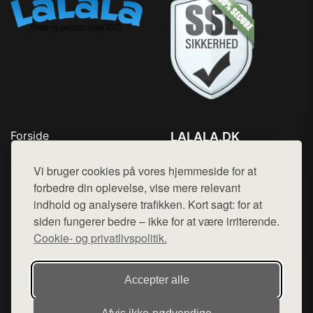
Forside
LALALA.DK
Produkter
Tlf. 78768672
Top Rabatter
Vi bruger cookies på vores hjemmeside for at
Mail:
hej@want.dk
Blog
forbedre din oplevelse, vise mere relevant
Kontakt
indhold og analysere trafikken. Kort sagt: for at
Cookie- og privatlivspolitik
siden fungerer bedre – ikke for at være irriterende.
Cookie- og privatlivspolitik.
Denne side er en del af want.dk, der udgiver en række
Accepter alle
hjemmesider med præsentation af forskellige produkter fra
diverse webshops. Der sælges ikke varer fra denne side - vi