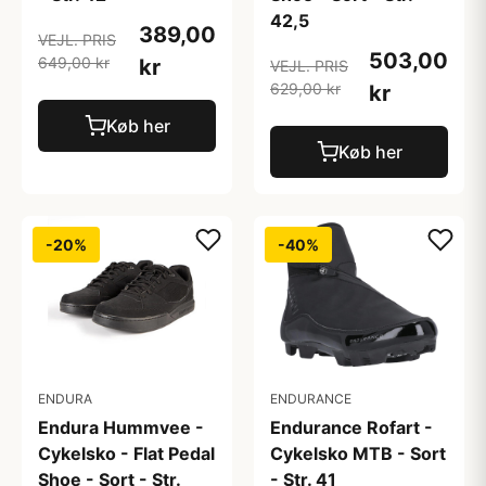
42,5
389,00
VEJL. PRIS
503,00
649,00 kr
kr
VEJL. PRIS
629,00 kr
kr
Køb her
Køb her
-20%
-40%
ENDURA
ENDURANCE
Endura Hummvee -
Endurance Rofart -
Cykelsko - Flat Pedal
Cykelsko MTB - Sort
Shoe - Sort - Str.
- Str. 41