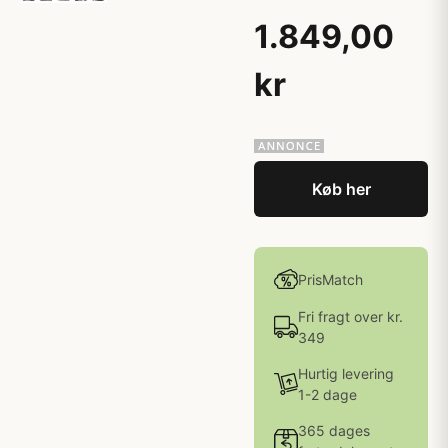
1.849,00
kr
Køb her
PrisMatch
Fri fragt over kr.
349
Hurtig levering
1-2 dage
365 dages