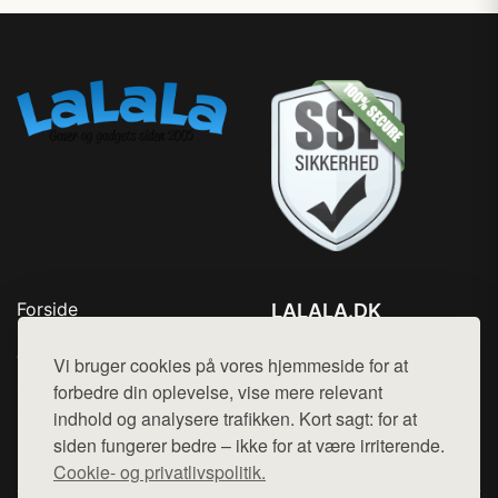
Forside
LALALA.DK
Produkter
Tlf. 78768672
Top Rabatter
Vi bruger cookies på vores hjemmeside for at
Mail:
hej@want.dk
Blog
forbedre din oplevelse, vise mere relevant
Kontakt
indhold og analysere trafikken. Kort sagt: for at
Cookie- og privatlivspolitik
siden fungerer bedre – ikke for at være irriterende.
Cookie- og privatlivspolitik.