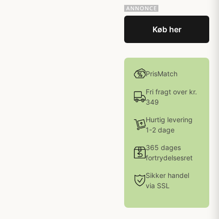
Køb her
PrisMatch
Fri fragt over kr.
349
Hurtig levering
1-2 dage
365 dages
fortrydelsesret
Sikker handel
via SSL