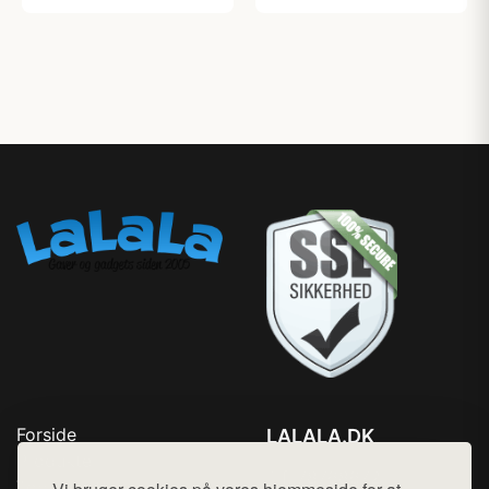
Forside
LALALA.DK
Produkter
Tlf. 78768672
Top Rabatter