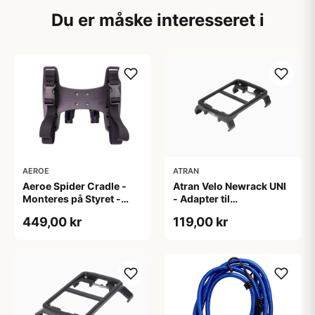
Du er måske interesseret i
AEROE
ATRAN
Aeroe Spider Cradle -
Atran Velo Newrack UNI
Monteres på Styret -
- Adapter til
Sort
bagagebærer - 90-135
449,00 kr
119,00 kr
mm - Sort