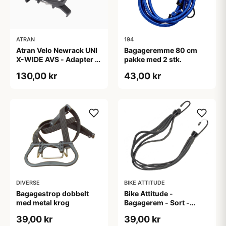
ATRAN
194
Atran Velo Newrack UNI
Bagageremme 80 cm
X-WIDE AVS - Adapter til
pakke med 2 stk.
bagagebærer - 125-165
130,00 kr
43,00 kr
mm - Sort
DIVERSE
BIKE ATTITUDE
Bagagestrop dobbelt
Bike Attitude -
med metal krog
Bagagerem - Sort -
15mm x 58cm
39,00 kr
39,00 kr