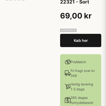
22321 - Sort
69,00 kr
Køb her
PrisMatch
Fri fragt over kr.
349
Hurtig levering
1-2 dage
365 dages
fortrydelsesret