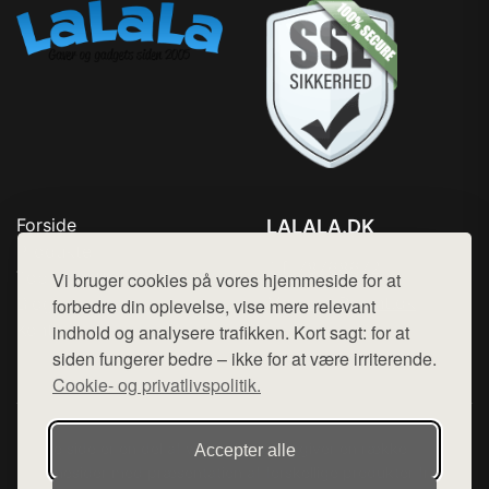
Forside
LALALA.DK
Produkter
Tlf. 78768672
Top Rabatter
Vi bruger cookies på vores hjemmeside for at
Mail:
hej@want.dk
Blog
forbedre din oplevelse, vise mere relevant
Kontakt
indhold og analysere trafikken. Kort sagt: for at
Cookie- og privatlivspolitik
siden fungerer bedre – ikke for at være irriterende.
Cookie- og privatlivspolitik.
Denne side er en del af want.dk, der udgiver en række
Accepter alle
hjemmesider med præsentation af forskellige produkter fra