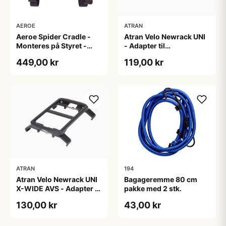
AEROE
ATRAN
Aeroe Spider Cradle -
Atran Velo Newrack UNI
Monteres på Styret -
- Adapter til
Sort
bagagebærer - 90-135
449,00 kr
119,00 kr
mm - Sort
ATRAN
194
Atran Velo Newrack UNI
Bagageremme 80 cm
X-WIDE AVS - Adapter til
pakke med 2 stk.
bagagebærer - 125-165
130,00 kr
43,00 kr
mm - Sort