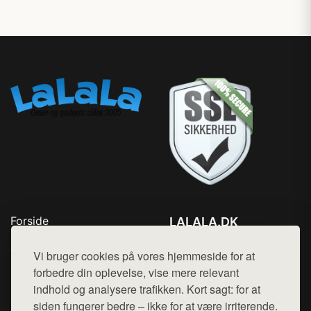
Forside
LALALA.DK
Produkter
Tlf. 78768672
Top Rabatter
Vi bruger cookies på vores hjemmeside for at
Mail:
hej@want.dk
Blog
forbedre din oplevelse, vise mere relevant
Kontakt
indhold og analysere trafikken. Kort sagt: for at
Cookie- og privatlivspolitik
siden fungerer bedre – ikke for at være irriterende.