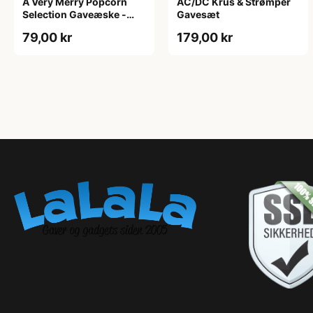
A Very Merry Popcorn
AC/DC Krus & Strømper
Selection Gaveæske -
Gavesæt
Joe & Seph’s
79,00 kr
179,00 kr