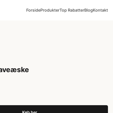
Forside
Produkter
Top Rabatter
Blog
Kontakt
Gaveæske
Køb her