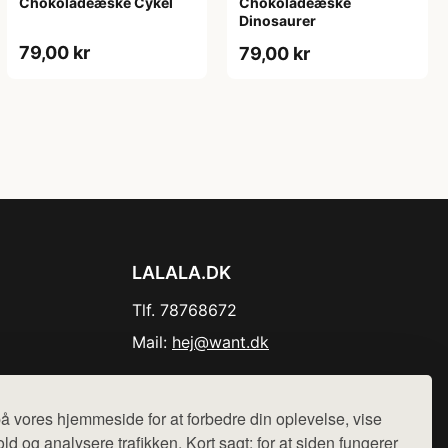
Chokoladeæske Cykel
Chokoladeæske
Dinosaurer
79,00 kr
79,00 kr
LALALA.DK
Tlf. 78768672
Mail:
hej@want.dk
Cookie- og privatlivspolitik
å vores hjemmeside for at forbedre din oplevelse, vise
ld og analysere trafikken. Kort sagt: for at siden fungerer