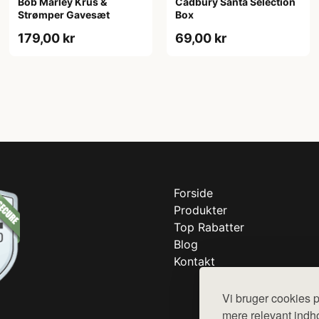
Bob Marley Krus &
Cadbury Santa Selection
Strømper Gavesæt
Box
179,00 kr
69,00 kr
Forside
Produkter
Top Rabatter
Blog
Kontakt
Vi bruger cookies p
mere relevant indho