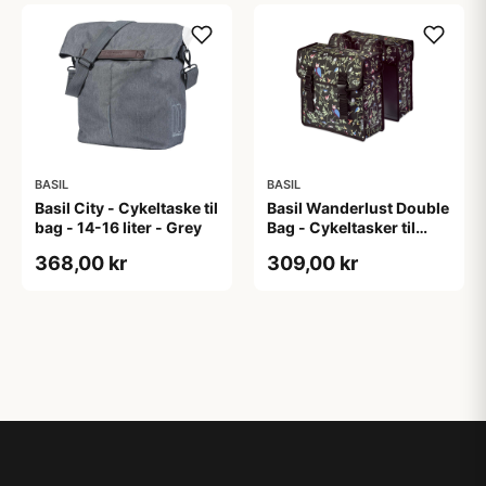
BASIL
BASIL
Basil City - Cykeltaske til
Basil Wanderlust Double
bag - 14-16 liter - Grey
Bag - Cykeltasker til
bagagebærer - 35 liter -
368,00 kr
309,00 kr
Charcoal