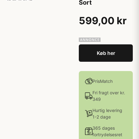
Sort
599,00 kr
Køb her
PrisMatch
Fri fragt over kr.
349
Hurtig levering
1-2 dage
365 dages
fortrydelsesret