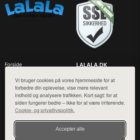
Forside
LALALA.DK
Produkter
Tlf. 78768672
Top Rabatter
Vi bruger cookies på vores hjemmeside for at
Mail:
hej@want.dk
Blog
forbedre din oplevelse, vise mere relevant
Kontakt
indhold og analysere trafikken. Kort sagt: for at
Cookie- og privatlivspolitik
siden fungerer bedre – ikke for at være irriterende.
Cookie- og privatlivspolitik.
Denne side er en del af want.dk, der udgiver en række
Accepter alle
hjemmesider med præsentation af forskellige produkter fra