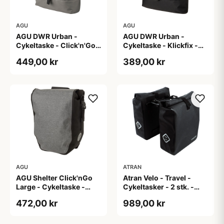
AGU
AGU
AGU DWR Urban -
AGU DWR Urban -
Cykeltaske - Click'n'Go -
Cykeltaske - Klickfix -
17L - Grå
17L - Sort
449,00 kr
389,00 kr
AGU
ATRAN
AGU Shelter Click'nGo
Atran Velo - Travel -
Large - Cykeltaske -
Cykeltasker - 2 stk. -
Melange Grey
AVS system - 24,5 liter -
472,00 kr
989,00 kr
Sort/grå