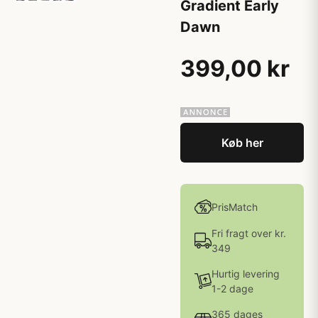
Gradient Early
Dawn
399,00 kr
Køb her
PrisMatch
Fri fragt over kr.
349
Hurtig levering
1-2 dage
365 dages