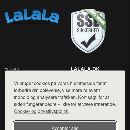
Forside
LALALA.DK
Produkter
Tlf. 78768672
Top Rabatter
Vi bruger cookies på vores hjemmeside for at
Mail:
hej@want.dk
Blog
forbedre din oplevelse, vise mere relevant
Kontakt
indhold og analysere trafikken. Kort sagt: for at
Cookie- og privatlivspolitik
siden fungerer bedre – ikke for at være irriterende.
Cookie- og privatlivspolitik.
Denne side er en del af want.dk, der udgiver en række
Accepter alle