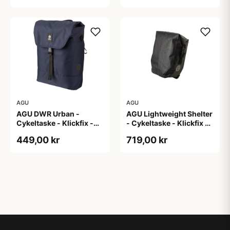
AGU
AGU
AGU DWR Urban -
AGU Lightweight Shelter
Cykeltaske - Klickfix -
- Cykeltaske - Klickfix -
17L - Navy blå
21L - 2 stk - Sort
449,00 kr
719,00 kr