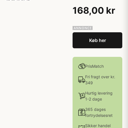
168,00 kr
Køb her
PrisMatch
Fri fragt over kr.
349
Hurtig levering
1-2 dage
365 dages
fortrydelsesret
Sikker handel