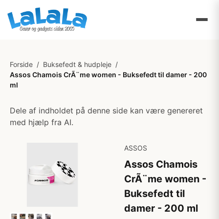
Forside
/
Buksefedt & hudpleje
/
Assos Chamois CrÃ¨me women - Buksefedt til damer - 200
ml
Dele af indholdet på denne side kan være genereret
med hjælp fra AI.
ASSOS
Assos Chamois
CrÃ¨me women -
Buksefedt til
damer - 200 ml