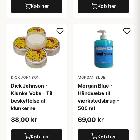
Køb her
Køb her
DICK JOHNSON
MORGAN BLUE
Dick Johnson -
Morgan Blue -
Klunke Voks - Til
Håndsæbe til
beskyttelse af
værkstedsbrug -
klunkerne
500 ml
88,00 kr
69,00 kr
Køb her
Køb her