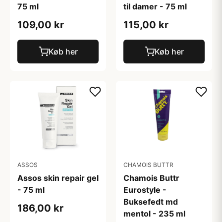
75 ml
til damer - 75 ml
109,00 kr
115,00 kr
Køb her
Køb her
ASSOS
CHAMOIS BUTTR
Assos skin repair gel
Chamois Buttr
- 75 ml
Eurostyle -
Buksefedt md
186,00 kr
mentol - 235 ml