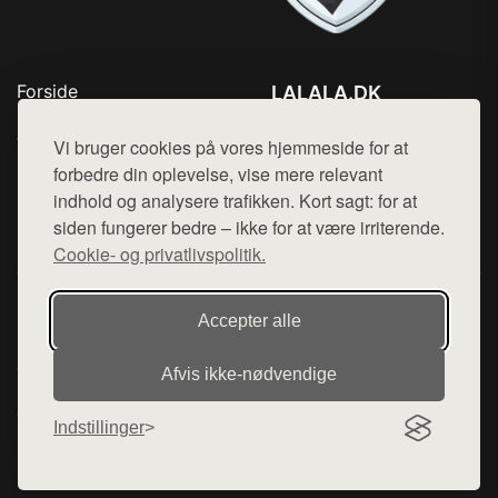
Forside
LALALA.DK
Produkter
Tlf. 78768672
Top Rabatter
Vi bruger cookies på vores hjemmeside for at
Mail:
hej@want.dk
Blog
forbedre din oplevelse, vise mere relevant
Kontakt
indhold og analysere trafikken. Kort sagt: for at
Cookie- og privatlivspolitik
siden fungerer bedre – ikke for at være irriterende.
Cookie- og privatlivspolitik.
Denne side er en del af want.dk, der udgiver en række
Accepter alle
hjemmesider med præsentation af forskellige produkter fra
diverse webshops. Der sælges ikke varer fra denne side - vi
Afvis ikke‑nødvendige
henviser til de shops, som sælger varen. Vi har heller ikke
varerne på lager.
Indstillinger
© 2026 lalala.dk. Alle rettigheder forbeholdes.