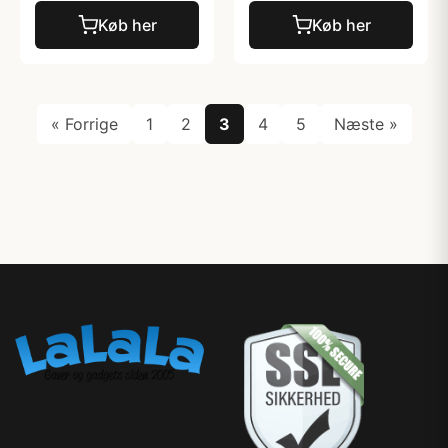
Køb her
Køb her
« Forrige
1
2
3
4
5
Næste »