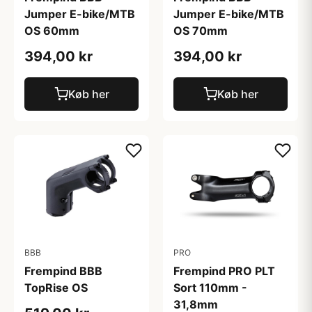
Jumper E-bike/MTB
Jumper E-bike/MTB
OS 60mm
OS 70mm
394,00 kr
394,00 kr
Køb her
Køb her
BBB
PRO
Frempind BBB
Frempind PRO PLT
TopRise OS
Sort 110mm -
31,8mm