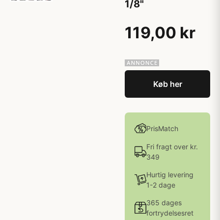
1/8"
119,00 kr
Køb her
PrisMatch
Fri fragt over kr.
349
Hurtig levering
1-2 dage
365 dages
fortrydelsesret