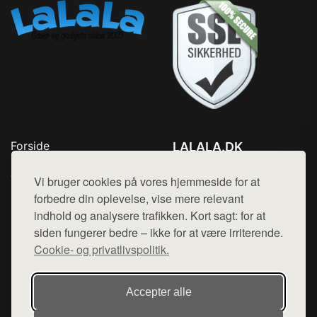
Forside
LALALA.DK
Produkter
Tlf. 78768672
Top Rabatter
Vi bruger cookies på vores hjemmeside for at
Mail:
hej@want.dk
Blog
forbedre din oplevelse, vise mere relevant
Kontakt
indhold og analysere trafikken. Kort sagt: for at
Cookie- og privatlivspolitik
siden fungerer bedre – ikke for at være irriterende.
Cookie- og privatlivspolitik.
Denne side er en del af want.dk, der udgiver en række
Accepter alle
hjemmesider med præsentation af forskellige produkter fra