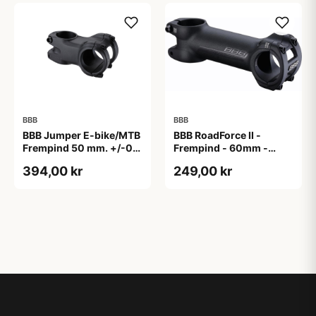
BBB
BBB
BBB Jumper E-bike/MTB
BBB RoadForce II -
Frempind 50 mm. +/-0
Frempind - 60mm -
Grader
ø31,8mm - Sort
394,00 kr
249,00 kr