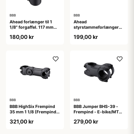
BBB
BBB
Ahead forlænger til 1
Ahead
1/8" forgaffel. 117 mm
styrstammeforlænger
høj. Matsort.
BHP-21
180,00 kr
199,00 kr
BBB
BBB
BBB HighSix Frempind
BBB Jumper BHS-39 -
35 mm 1 1/8 (Frempind
Frempind - E-bike/MTB -
længde: 90 mm)"
40 mm - Ø35 mm - Sort
321,00 kr
279,00 kr