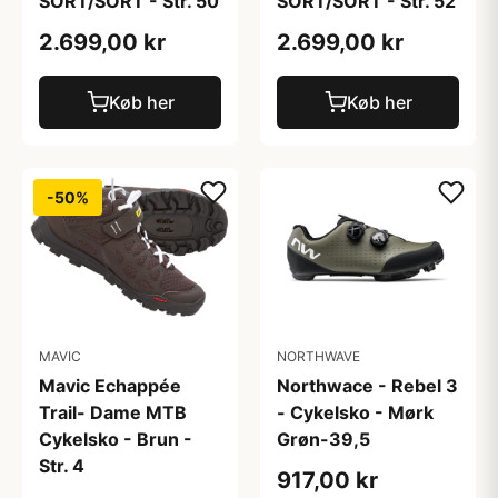
SORT/SORT - Str. 50
SORT/SORT - Str. 52
2.699,00 kr
2.699,00 kr
Køb her
Køb her
-50%
MAVIC
NORTHWAVE
Mavic Echappée
Northwace - Rebel 3
Trail- Dame MTB
- Cykelsko - Mørk
Cykelsko - Brun -
Grøn-39,5
Str. 4
917,00 kr