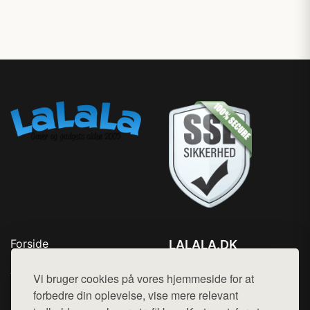
Forside
LALALA.DK
Produkter
Tlf. 78768672
Top Rabatter
Vi bruger cookies på vores hjemmeside for at
Mail:
hej@want.dk
Blog
forbedre din oplevelse, vise mere relevant