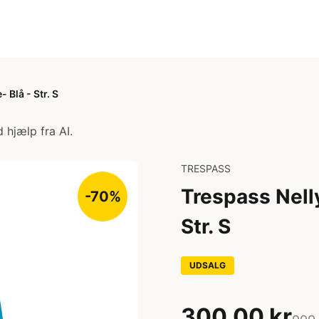
 Blå - Str. S
 hjælp fra AI.
TRESPASS
Trespass Nelly
-70%
Str. S
UDSALG
300,00 kr