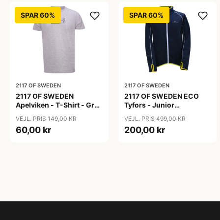
SPAR 60%
SPAR 60%
2117 OF SWEDEN
2117 OF SWEDEN
2117 OF SWEDEN
2117 OF SWEDEN ECO
Apelviken - T-Shirt - Grå
Tyfors - Junior
- Str. XL
Fleecejakke - Mørk grå -
VEJL. PRIS 149,00 KR
VEJL. PRIS 499,00 KR
Str. 140
60,00 kr
200,00 kr