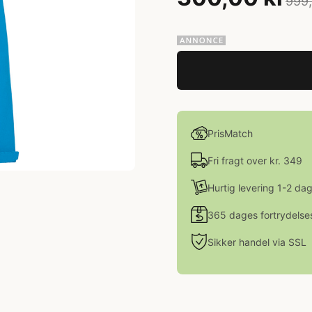
999,
PrisMatch
Fri fragt over kr. 349
Hurtig levering 1-2 da
365 dages fortrydelse
Sikker handel via SSL