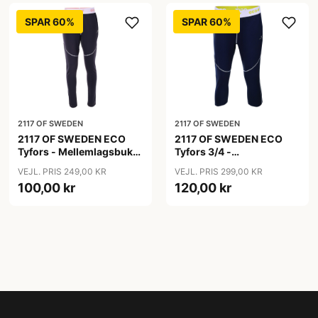
SPAR 60%
SPAR 60%
2117 OF SWEDEN
2117 OF SWEDEN
2117 OF SWEDEN ECO
2117 OF SWEDEN ECO
Tyfors - Mellemlagsbuks
Tyfors 3/4 -
- Pige - Mørk grå - Str.
Mellemlagsbuks - Mørk
VEJL. PRIS 249,00 KR
VEJL. PRIS 299,00 KR
140
grå - Str. 3XL
100,00 kr
120,00 kr