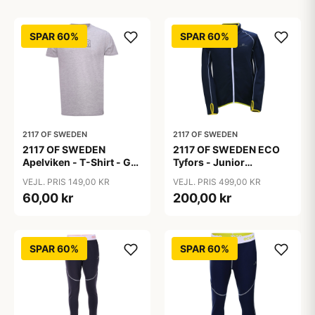
SPAR 60%
SPAR 60%
2117 OF SWEDEN
2117 OF SWEDEN
2117 OF SWEDEN
2117 OF SWEDEN ECO
Apelviken - T-Shirt - Grå
Tyfors - Junior
- Str. XL
Fleecejakke - Mørk grå -
VEJL. PRIS 149,00 KR
VEJL. PRIS 499,00 KR
Str. 140
60,00 kr
200,00 kr
SPAR 60%
SPAR 60%