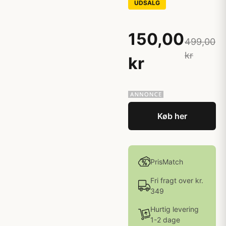
UDSALG
150,00
499,00
kr
kr
Køb her
PrisMatch
Fri fragt over kr.
349
Hurtig levering
1-2 dage