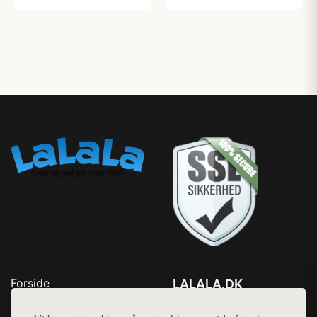
Forside
LALALA.DK
Produkter
Tlf. 78768672
Top Rabatter