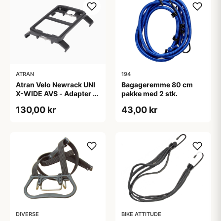
ATRAN
194
Atran Velo Newrack UNI
Bagageremme 80 cm
X-WIDE AVS - Adapter til
pakke med 2 stk.
bagagebærer - 125-165
130,00 kr
43,00 kr
mm - Sort
DIVERSE
BIKE ATTITUDE