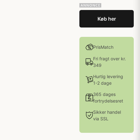
Køb her
PrisMatch
Fri fragt over kr.
349
Hurtig levering
1-2 dage
365 dages
fortrydelsesret
Sikker handel
via SSL