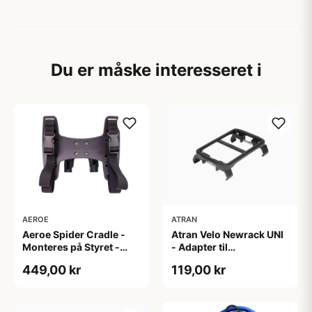
Du er måske interesseret i
AEROE
ATRAN
Aeroe Spider Cradle -
Atran Velo Newrack UNI
Monteres på Styret -
- Adapter til
Sort
bagagebærer - 90-135
449,00 kr
119,00 kr
mm - Sort