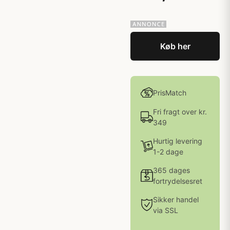
Køb her
PrisMatch
Fri fragt over kr.
349
Hurtig levering
1-2 dage
365 dages
fortrydelsesret
Sikker handel
via SSL