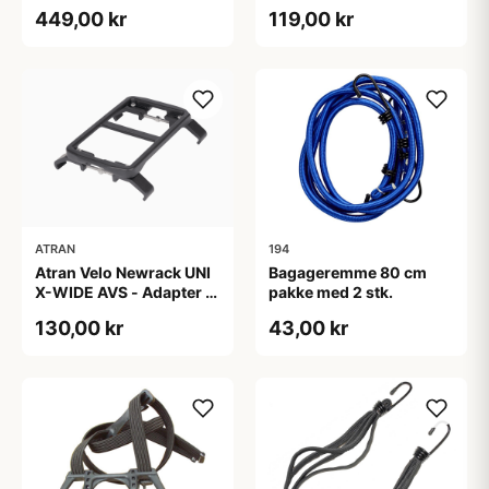
Sort
bagagebærer - 90-135
449,00 kr
119,00 kr
mm - Sort
ATRAN
194
Atran Velo Newrack UNI
Bagageremme 80 cm
X-WIDE AVS - Adapter til
pakke med 2 stk.
bagagebærer - 125-165
130,00 kr
43,00 kr
mm - Sort