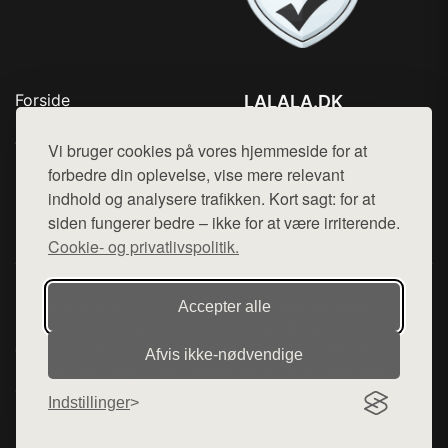
Forside
LALALA.DK
Produkter
Tlf. 78768672
Top Rabatter
Vi bruger cookies på vores hjemmeside for at
Mail:
hej@want.dk
Blog
forbedre din oplevelse, vise mere relevant
Kontakt
indhold og analysere trafikken. Kort sagt: for at
Cookie- og privatlivspolitik
siden fungerer bedre – ikke for at være irriterende.
Cookie- og privatlivspolitik.
Denne side er en del af want.dk, der udgiver en række
Accepter alle
hjemmesider med præsentation af forskellige produkter fra
diverse webshops. Der sælges ikke varer fra denne side - vi
Afvis ikke‑nødvendige
henviser til de shops, som sælger varen. Vi har heller ikke
varerne på lager.
Indstillinger
© 2026 lalala.dk. Alle rettigheder forbeholdes.