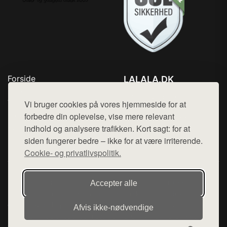
Forside
LALALA.DK
Produkter
Tlf. 78768672
Top Rabatter
Vi bruger cookies på vores hjemmeside for at
Mail:
hej@want.dk
Blog
forbedre din oplevelse, vise mere relevant
Kontakt
indhold og analysere trafikken. Kort sagt: for at
Cookie- og privatlivspolitik
siden fungerer bedre – ikke for at være irriterende.
Cookie- og privatlivspolitik.
Denne side er en del af want.dk, der udgiver en række
Accepter alle
hjemmesider med præsentation af forskellige produkter fra
diverse webshops. Der sælges ikke varer fra denne side - vi
Afvis ikke‑nødvendige
henviser til de shops, som sælger varen. Vi har heller ikke
varerne på lager.