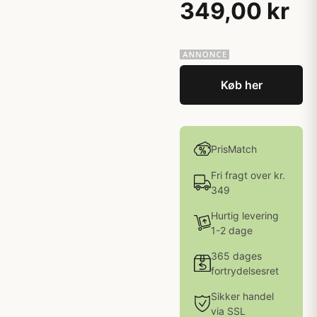
349,00 kr
Køb her
PrisMatch
Fri fragt over kr.
349
Hurtig levering
1-2 dage
365 dages
fortrydelsesret
Sikker handel
via SSL