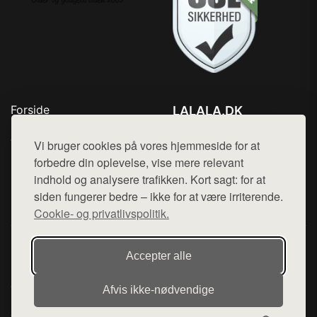
Forside
LALALA.DK
Produkter
Tlf. 78768672
Top Rabatter
Vi bruger cookies på vores hjemmeside for at
Mail:
hej@want.dk
Blog
forbedre din oplevelse, vise mere relevant
Kontakt
indhold og analysere trafikken. Kort sagt: for at
Cookie- og privatlivspolitik
siden fungerer bedre – ikke for at være irriterende.
Cookie- og privatlivspolitik.
Denne side er en del af want.dk, der udgiver en række
Accepter alle
hjemmesider med præsentation af forskellige produkter fra
diverse webshops. Der sælges ikke varer fra denne side - vi
Afvis ikke‑nødvendige
henviser til de shops, som sælger varen. Vi har heller ikke
varerne på lager.