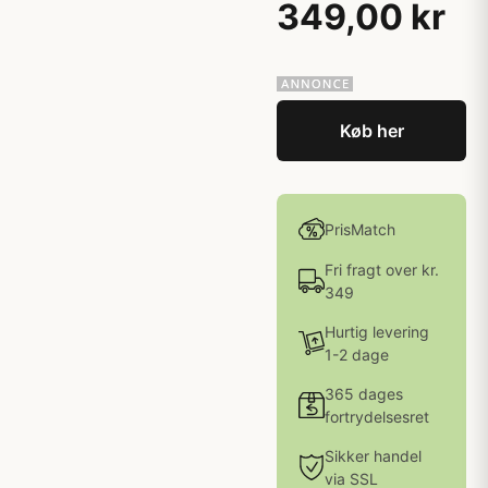
349,00 kr
Køb her
PrisMatch
Fri fragt over kr.
349
Hurtig levering
1-2 dage
365 dages
fortrydelsesret
Sikker handel
via SSL