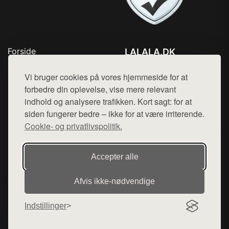
Forside
LALALA.DK
Produkter
Tlf. 78768672
Top Rabatter
Vi bruger cookies på vores hjemmeside for at
Mail:
hej@want.dk
Blog
forbedre din oplevelse, vise mere relevant
Kontakt
indhold og analysere trafikken. Kort sagt: for at
Cookie- og privatlivspolitik
siden fungerer bedre – ikke for at være irriterende.
Cookie- og privatlivspolitik.
Denne side er en del af want.dk, der udgiver en række
Accepter alle
hjemmesider med præsentation af forskellige produkter fra
diverse webshops. Der sælges ikke varer fra denne side - vi
Afvis ikke‑nødvendige
henviser til de shops, som sælger varen. Vi har heller ikke
varerne på lager.
Indstillinger
© 2026 lalala.dk. Alle rettigheder forbeholdes.