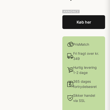
Køb her
PrisMatch
Fri fragt over kr.
349
Hurtig levering
1-2 dage
365 dages
fortrydelsesret
Sikker handel
via SSL