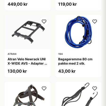
Sort
bagagebærer - 90-135
449,00 kr
119,00 kr
mm - Sort
ATRAN
194
Atran Velo Newrack UNI
Bagageremme 80 cm
X-WIDE AVS - Adapter til
pakke med 2 stk.
bagagebærer - 125-165
130,00 kr
43,00 kr
mm - Sort