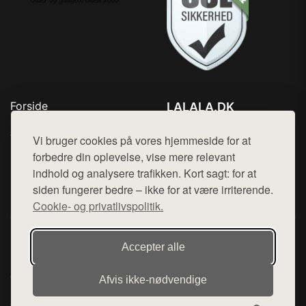
Forside
LALALA.DK
Produkter
Tlf. 78768672
Top Rabatter
Vi bruger cookies på vores hjemmeside for at
Mail:
hej@want.dk
Blog
forbedre din oplevelse, vise mere relevant
Kontakt
indhold og analysere trafikken. Kort sagt: for at
Cookie- og privatlivspolitik
siden fungerer bedre – ikke for at være irriterende.
Cookie- og privatlivspolitik.
Denne side er en del af want.dk, der udgiver en række
Accepter alle
hjemmesider med præsentation af forskellige produkter fra
diverse webshops. Der sælges ikke varer fra denne side - vi
Afvis ikke‑nødvendige
henviser til de shops, som sælger varen. Vi har heller ikke
varerne på lager.