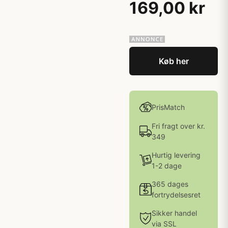
169,00 kr
Køb her
PrisMatch
Fri fragt over kr.
349
Hurtig levering
1-2 dage
365 dages
fortrydelsesret
Sikker handel
via SSL