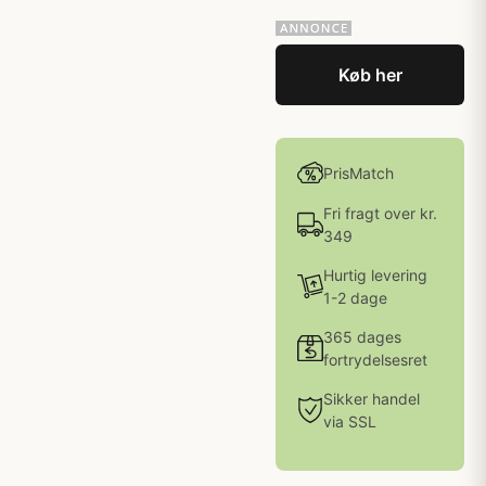
Køb her
PrisMatch
Fri fragt over kr.
349
Hurtig levering
1-2 dage
365 dages
fortrydelsesret
Sikker handel
via SSL