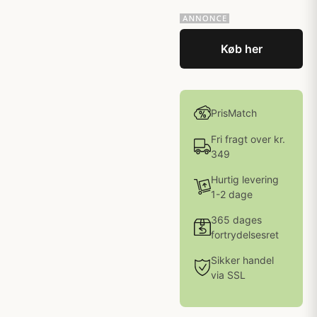
Køb her
PrisMatch
Fri fragt over kr.
349
Hurtig levering
1-2 dage
365 dages
fortrydelsesret
Sikker handel
via SSL