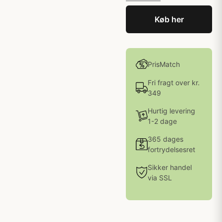
Køb her
PrisMatch
Fri fragt over kr.
349
Hurtig levering
1-2 dage
365 dages
fortrydelsesret
Sikker handel
via SSL