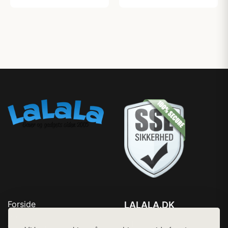
Forside
LALALA.DK
Produkter
Tlf. 78768672