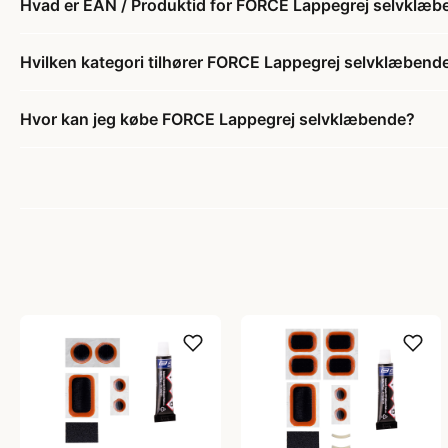
Hvad er EAN / Produktid for FORCE Lappegrej selvklæb
Hvilken kategori tilhører FORCE Lappegrej selvklæbend
Hvor kan jeg købe FORCE Lappegrej selvklæbende?