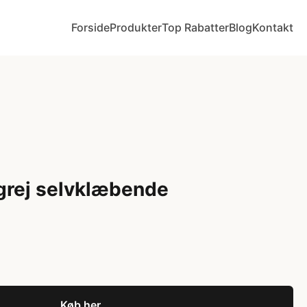
Forside
Produkter
Top Rabatter
Blog
Kontakt
rej selvklæbende
Køb her