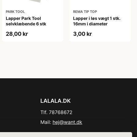
PARK TOOL
REMA TIP TOP
Lapper Park Tool
Lapper i løs vægt 1 stk.
selvklæbende 6 stk
16mm i diameter
28,00 kr
3,00 kr
LALALA.DK
Tlf. 78768672
Mail:
hej@want.dk
Cookie- og privatlivspolitik