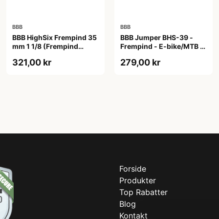
BBB
BBB
BBB HighSix Frempind 35
BBB Jumper BHS-39 -
mm 1 1/8 (Frempind
Frempind - E-bike/MTB -
længde: 90 mm)"
40 mm - Ø35 mm - Sort
321,00 kr
279,00 kr
Forside
Produkter
Top Rabatter
Blog
Kontakt