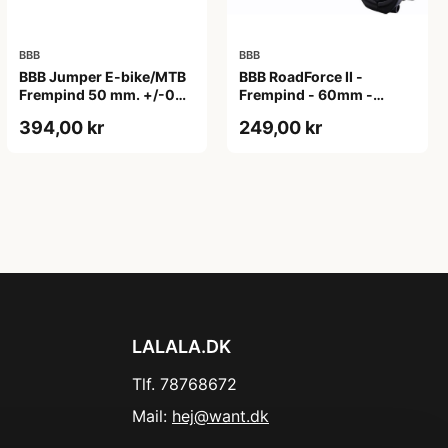
BBB
BBB
BBB Jumper E-bike/MTB
BBB RoadForce II -
Frempind 50 mm. +/-0
Frempind - 60mm -
Grader
ø31,8mm - Sort
394,00 kr
249,00 kr
LALALA.DK
Tlf. 78768672
Mail:
hej@want.dk