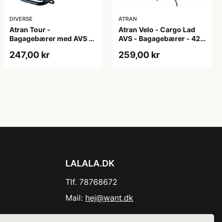
DIVERSE
ATRAN
Atran Tour -
Atran Velo - Cargo Lad
Bagagebærer med AVS -
AVS - Bagagebærer - 420
Til sadelpind - Matsort
mm. ben
247,00 kr
259,00 kr
LALALA.DK
Tlf. 78768672
Mail:
hej@want.dk
Cookie- og privatlivspolitik