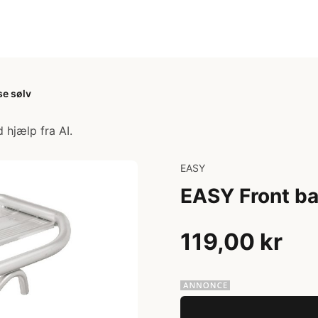
se sølv
 hjælp fra AI.
EASY
EASY Front ba
119,00 kr