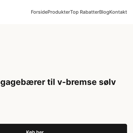
Forside
Produkter
Top Rabatter
Blog
Kontakt
gagebærer til v-bremse sølv
Køb her