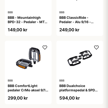
BBB
BBB
BBB - Mountainhigh
BBB ClassicRide -
BPD-32 - Pedaler - MTB
Pedaler - Alu 9/16 -
- Sort
Sort/sølv
149,00 kr
249,00 kr
BBB
BBB
BBB ComfortLight
BBB Dualchoice
pedaler CrMo aksel 9/16
platformspedal & SPD
sort
klik-pedal sort
299,00 kr
594,00 kr