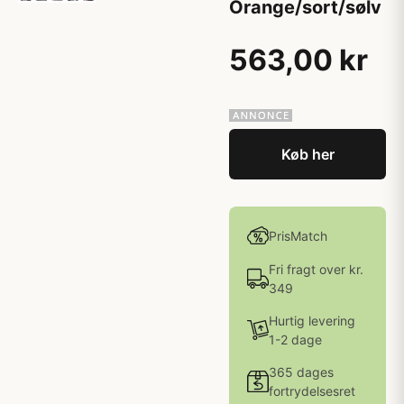
Orange/sort/sølv
563,00 kr
Køb her
PrisMatch
Fri fragt over kr.
349
Hurtig levering
1-2 dage
365 dages
fortrydelsesret