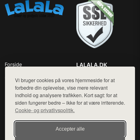
Forside
LALALA.DK
Produkter
Tlf. 78768672
Top Rabatter
Vi bruger cookies på vores hjemmeside for at
Mail:
hej@want.dk
Blog
forbedre din oplevelse, vise mere relevant
Kontakt
indhold og analysere trafikken. Kort sagt: for at
Cookie- og privatlivspolitik
siden fungerer bedre – ikke for at være irriterende.
Cookie- og privatlivspolitik.
Denne side er en del af want.dk, der udgiver en række
Accepter alle
hjemmesider med præsentation af forskellige produkter fra