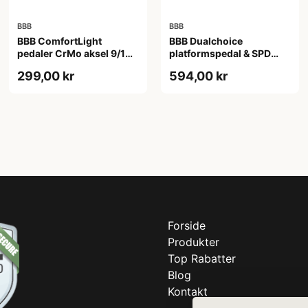
BBB
BBB
BBB ComfortLight
BBB Dualchoice
pedaler CrMo aksel 9/16
platformspedal & SPD
sort
klik-pedal sort
299,00 kr
594,00 kr
Forside
Produkter
Top Rabatter
Blog
Kontakt