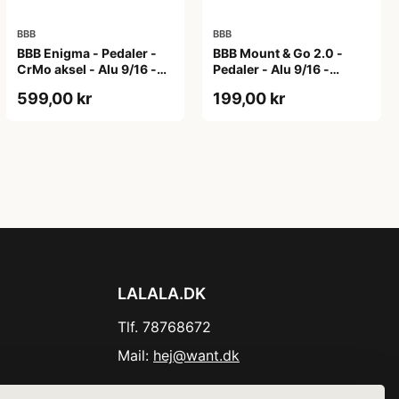
BBB
BBB
BBB Enigma - Pedaler -
BBB Mount & Go 2.0 -
CrMo aksel - Alu 9/16 -
Pedaler - Alu 9/16 -
Matrød
Sort/sølv
599,00 kr
199,00 kr
LALALA.DK
Tlf. 78768672
Mail:
hej@want.dk
Cookie- og privatlivspolitik