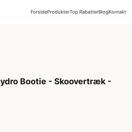
Forside
Produkter
Top Rabatter
Blog
Kontakt
dro Bootie - Skoovertræk -