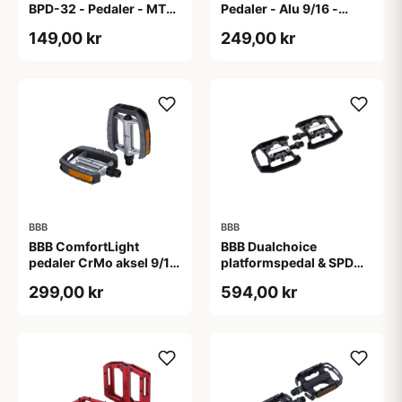
BPD-32 - Pedaler - MTB
Pedaler - Alu 9/16 -
- Sort
Sort/sølv
149,00 kr
249,00 kr
BBB
BBB
BBB ComfortLight
BBB Dualchoice
pedaler CrMo aksel 9/16
platformspedal & SPD
sort
klik-pedal sort
299,00 kr
594,00 kr