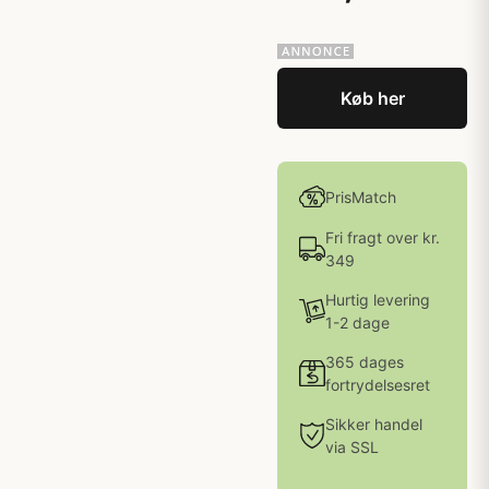
Køb her
PrisMatch
Fri fragt over kr.
349
Hurtig levering
1-2 dage
365 dages
fortrydelsesret
Sikker handel
via SSL