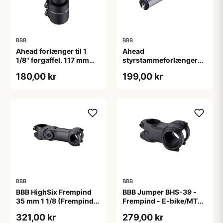
BBB
BBB
Ahead forlænger til 1
Ahead
1/8" forgaffel. 117 mm
styrstammeforlænger
høj. Matsort.
BHP-21
180,00 kr
199,00 kr
BBB
BBB
BBB HighSix Frempind
BBB Jumper BHS-39 -
35 mm 1 1/8 (Frempind
Frempind - E-bike/MTB -
længde: 90 mm)"
40 mm - Ø35 mm - Sort
321,00 kr
279,00 kr