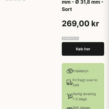
mm - Ø 31,8 mm -
Sort
269,00 kr
Køb her
PrisMatch
Fri fragt over kr.
349
Hurtig levering
1-2 dage
365 dages