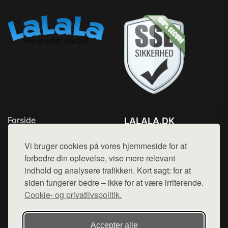
Forside
LALALA.DK
Produkter
Tlf. 78768672
Top Rabatter
Vi bruger cookies på vores hjemmeside for at
Mail:
hej@want.dk
Blog
forbedre din oplevelse, vise mere relevant
Kontakt
indhold og analysere trafikken. Kort sagt: for at
Cookie- og privatlivspolitik
siden fungerer bedre – ikke for at være irriterende.
Cookie- og privatlivspolitik.
Denne side er en del af want.dk, der udgiver en række
Accepter alle