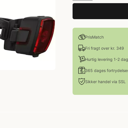
PrisMatch
Fri fragt over kr. 349
Hurtig levering 1-2 da
365 dages fortrydelse
Sikker handel via SSL