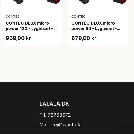
CONTEC
CONTEC
CONTEC DLUX micro
CONTEC DLUX micro
power 120 - Lygtesæt -
power 80 - Lygtesæt -
290 Lumen - LED - Batteri
200 Lumen - LED -
969,00 kr
679,00 kr
- StVZO - Sort
Batteri - StVZO - Sort
LALALA.DK
Tlf. 78768672
Mail:
hej@want.dk