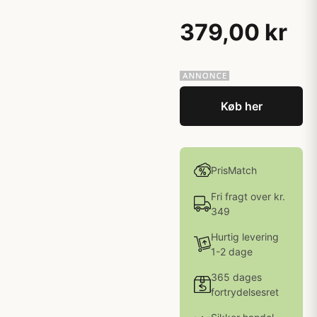
379,00 kr
Køb her
PrisMatch
Fri fragt over kr.
349
Hurtig levering
1-2 dage
365 dages
fortrydelsesret