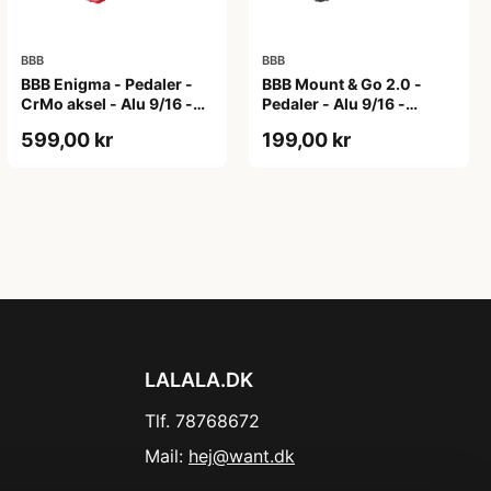
BBB
BBB
BBB Enigma - Pedaler -
BBB Mount & Go 2.0 -
CrMo aksel - Alu 9/16 -
Pedaler - Alu 9/16 -
Matrød
Sort/sølv
599,00 kr
199,00 kr
LALALA.DK
Tlf. 78768672
Mail:
hej@want.dk