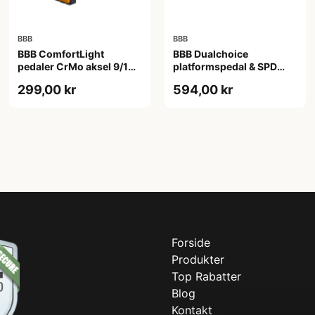
BBB
BBB
BBB ComfortLight
BBB Dualchoice
pedaler CrMo aksel 9/16
platformspedal & SPD
sort
klik-pedal sort
299,00 kr
594,00 kr
Forside
Produkter
Top Rabatter
Blog
Kontakt