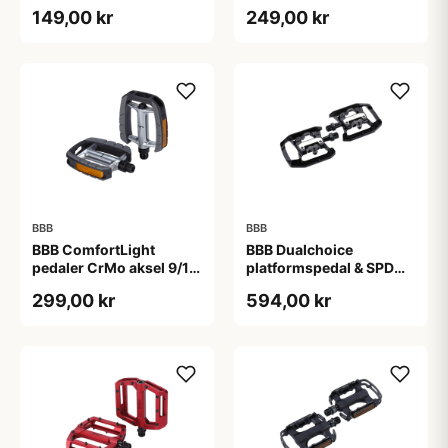
- Sort
Sort/sølv
149,00 kr
249,00 kr
BBB
BBB
BBB ComfortLight
BBB Dualchoice
pedaler CrMo aksel 9/16
platformspedal & SPD
sort
klik-pedal sort
299,00 kr
594,00 kr