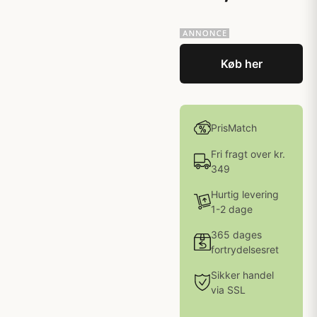
Køb her
PrisMatch
Fri fragt over kr.
349
Hurtig levering
1-2 dage
365 dages
fortrydelsesret
Sikker handel
via SSL