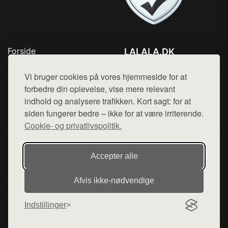
Forside
LALALA.DK
Produkter
Tlf. 78768672
Top Rabatter
Vi bruger cookies på vores hjemmeside for at
Mail:
hej@want.dk
Blog
forbedre din oplevelse, vise mere relevant
Kontakt
indhold og analysere trafikken. Kort sagt: for at
Cookie- og privatlivspolitik
siden fungerer bedre – ikke for at være irriterende.
Cookie- og privatlivspolitik.
Denne side er en del af want.dk, der udgiver en række
Accepter alle
hjemmesider med præsentation af forskellige produkter fra
diverse webshops. Der sælges ikke varer fra denne side - vi
Afvis ikke‑nødvendige
henviser til de shops, som sælger varen. Vi har heller ikke
varerne på lager.
Indstillinger
© 2026 lalala.dk. Alle rettigheder forbeholdes.