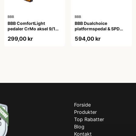
BBB
BBB
BBB ComfortLight
BBB Dualchoice
pedaler CrMo aksel 9/16
platformspedal & SPD
sort
klik-pedal sort
299,00 kr
594,00 kr
Forside
Produkter
Top Rabatter
Blog
Kontakt