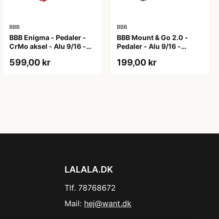
BBB
BBB
BBB Enigma - Pedaler -
BBB Mount & Go 2.0 -
CrMo aksel - Alu 9/16 -
Pedaler - Alu 9/16 -
Matrød
Sort/sølv
599,00 kr
199,00 kr
LALALA.DK
Tlf. 78768672
Mail:
hej@want.dk