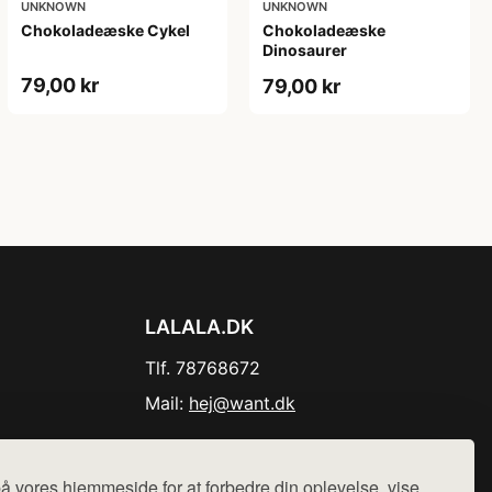
UNKNOWN
UNKNOWN
Chokoladeæske Cykel
Chokoladeæske
Dinosaurer
79,00 kr
79,00 kr
LALALA.DK
Tlf. 78768672
Mail:
hej@want.dk
Cookie- og privatlivspolitik
å vores hjemmeside for at forbedre din oplevelse, vise