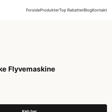
Forside
Produkter
Top Rabatter
Blog
Kontakt
e Flyvemaskine
Køb her