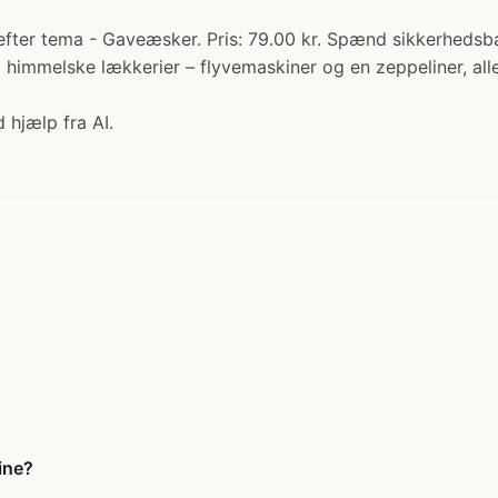
er tema - Gaveæsker. Pris: 79.00 kr. Spænd sikkerhedsbælte
immelske lækkerier – flyvemaskiner og en zeppeliner, al
 hjælp fra AI.
ine?