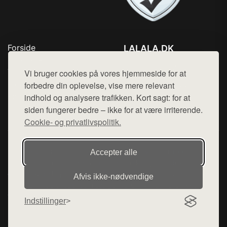
Forside
LALALA.DK
Produkter
Tlf. 78768672
Top Rabatter
Vi bruger cookies på vores hjemmeside for at
Mail:
hej@want.dk
Blog
forbedre din oplevelse, vise mere relevant
Kontakt
indhold og analysere trafikken. Kort sagt: for at
Cookie- og privatlivspolitik
siden fungerer bedre – ikke for at være irriterende.
Cookie- og privatlivspolitik.
Denne side er en del af want.dk, der udgiver en række
Accepter alle
hjemmesider med præsentation af forskellige produkter fra
diverse webshops. Der sælges ikke varer fra denne side - vi
Afvis ikke‑nødvendige
henviser til de shops, som sælger varen. Vi har heller ikke
varerne på lager.
Indstillinger
© 2026 lalala.dk. Alle rettigheder forbeholdes.