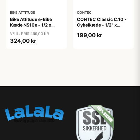
BIKE ATTITUDE
CONTEC
Bike Attitude e-Bike
CONTEC Classic C.10 -
Kæde NS10e - 1/2 x
Cykelkæde - 1/2" x
11/128in - 10 Speed -
11/128" - 10-Speed - 116
VEJL. PRIS 499,00 KR
199,00 kr
136 led
Led - Sølv/Sort
324,00 kr