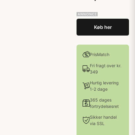
Køb her
PrisMatch
Fri fragt over kr.
349
Hurtig levering
1-2 dage
365 dages
fortrydelsesret
Sikker handel
via SSL